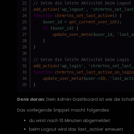
// Setze die letzte Aktivität beim Logout
add_action
(
'wp_logout'
,
'chrmrtns_set_last
function
chrmrtns_set_last_active
(
)
{
$user_id
=
get_current_user_id
(
)
;
if
(
$user_id
)
{
update_user_meta
(
$user_id
,
'last_a
}
}
// Setze die letzte Aktivität beim Login
add_action
(
'wp_login'
,
'chrmrtns_set_last_
function
chrmrtns_set_last_active_on_login
update_user_meta
(
$user
->
ID
,
'last_acti
}
Denk daran:
Dein Admin-Dashboard ist wie die Schaltz
Das vorliegende Snippet macht folgendes:
du wirst nach 10 Minuten abgemeldet
beim Logout wird das ‘last_active’ erneuert