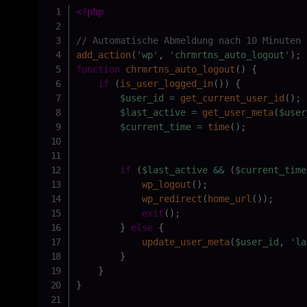
<?php
// Automatische Abmeldung nach 10 Minuten 
add_action
(
'wp'
,
'chrmrtns_auto_logout'
)
;
function
chrmrtns_auto_logout
(
)
{
if
(
is_user_logged_in
(
)
)
{
$user_id
=
get_current_user_id
(
)
;
$last_active
=
get_user_meta
(
$user
$current_time
=
time
(
)
;
if
(
$last_active
&&
(
$current_time
wp_logout
(
)
;
wp_redirect
(
home_url
(
)
)
;
exit
(
)
;
}
else
{
update_user_meta
(
$user_id
,
'la
}
}
}