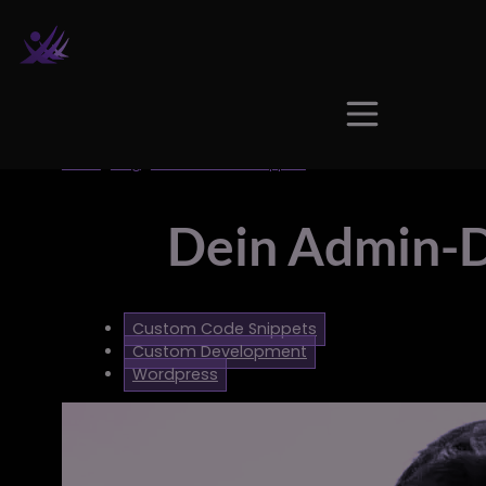
Home
|
Blog
|
Custom Code Snippets
| Dein Admin-Dashboard 
Dein Admin-D
Custom Code Snippets
Custom Development
Wordpress